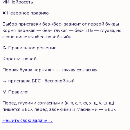
ИИ
Нейросеть
❌
Неверное правило
Выбор приставки без-/бес- зависит от первой буквы
корня: звонкая — без-, глухая — бес-. «П» — глухая, но
слово пишется «бес-покойный».
📝 Правильное решение:
Корень: -покой-
Первая буква корня «п» — глухая согласная
→ приставка БЕС-: беспокойный
💡 Правило:
Перед глухими согласными (к, п, с, т, ф, х, ц, ч, ш, щ)
пишется БЕС-, перед звонкими и гласными — БЕЗ-.
Решить свою задачу →